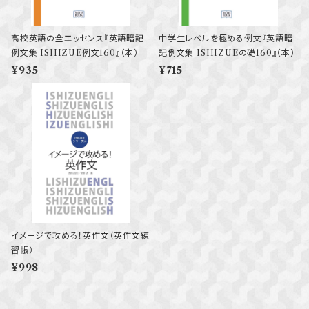
高校英語の全エッセンス『英語暗記
中学生レベルを極める例文『英語暗
例文集 ISHIZUE例文160』（本）
記例文集 ISHIZUEの礎160』（本）
¥935
¥715
イメージで攻める！英作文（英作文練
習帳）
¥998