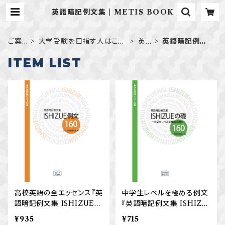
英語暗記例文集 | METIS BOOK
ご案
大学受験を目指す人はこち
英
英語暗記例文
内
ら
語
集
ITEM LIST
高校英語の全エッセンス『英
中学生レベルを極める例文
語暗記例文集 ISHIZUE例
『英語暗記例文集 ISHIZU
文160』（本）
Eの礎160』（本）
¥935
¥715