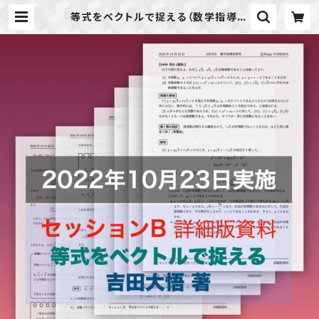
等式をベクトルで捉える（数学指導法
研究20221023B） | METIS BOO
K