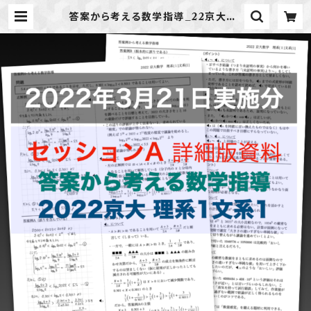
答案から考える数学指導_22京大理1
文1（数学指導法研究20220321A） |
METIS BOOK